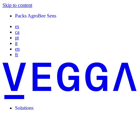
Skip to content
Packs AgroBee Sens
es
ca
pt
it
en
fr
Solutions