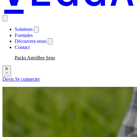
Solutions
Formules
Découvrez-nous
Contact
Packs AgroBee Sens
fr
Devis
Se connecter