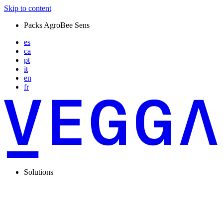
Skip to content
Packs AgroBee Sens
es
ca
pt
it
en
fr
Solutions