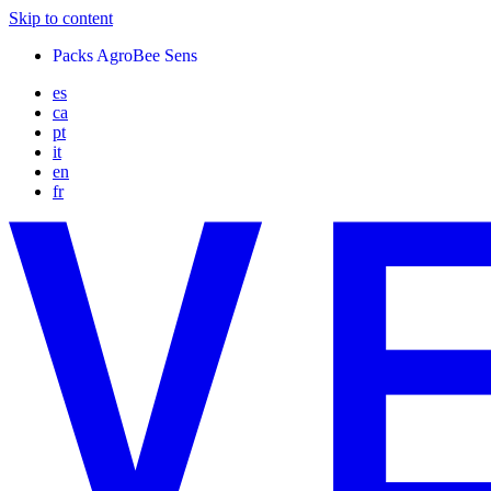
Skip to content
Packs AgroBee Sens
es
ca
pt
it
en
fr