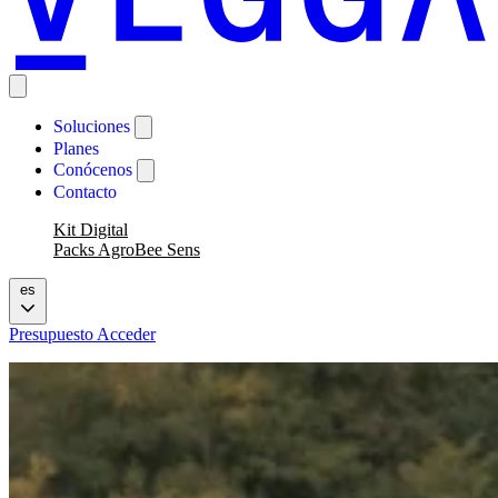
Soluciones
Planes
Conócenos
Contacto
Kit Digital
Packs AgroBee Sens
es
Presupuesto
Acceder