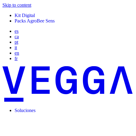
Skip to content
Kit Digital
Packs AgroBee Sens
es
ca
pt
it
en
fr
Soluciones