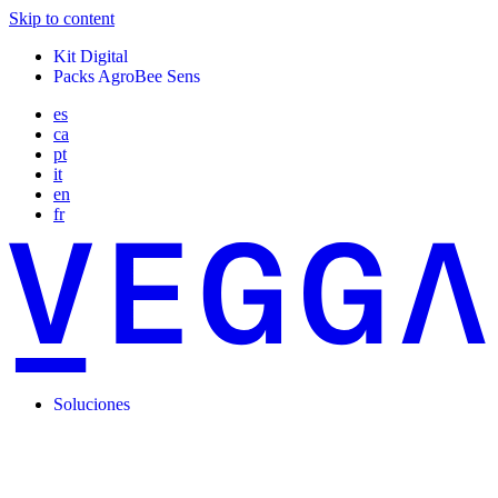
Skip to content
Kit Digital
Packs AgroBee Sens
es
ca
pt
it
en
fr
Soluciones