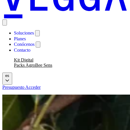
Soluciones
Planes
Conócenos
Contacto
Kit Digital
Packs AgroBee Sens
es
Presupuesto
Acceder