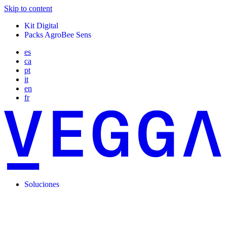
Skip to content
Kit Digital
Packs AgroBee Sens
es
ca
pt
it
en
fr
Soluciones