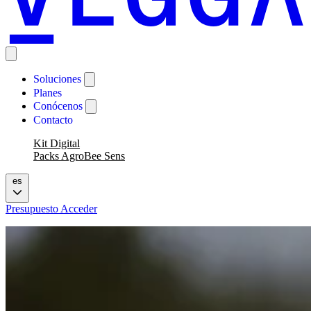
Soluciones
Planes
Conócenos
Contacto
Kit Digital
Packs AgroBee Sens
es
Presupuesto
Acceder