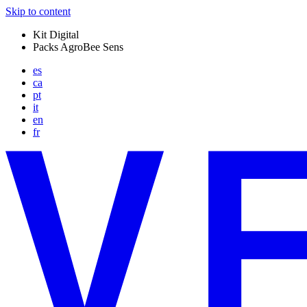
Skip to content
Kit Digital
Packs AgroBee Sens
es
ca
pt
it
en
fr