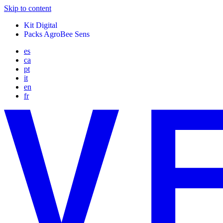
Skip to content
Kit Digital
Packs AgroBee Sens
es
ca
pt
it
en
fr