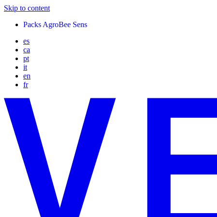
Skip to content
Packs AgroBee Sens
es
ca
pt
it
en
fr