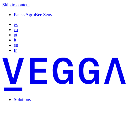
Skip to content
Packs AgroBee Sens
es
ca
pt
it
en
fr
Solutions