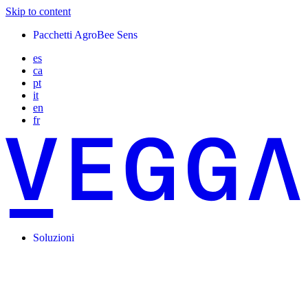
Skip to content
Pacchetti AgroBee Sens
es
ca
pt
it
en
fr
Soluzioni