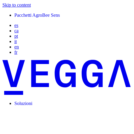
Skip to content
Pacchetti AgroBee Sens
es
ca
pt
it
en
fr
Soluzioni