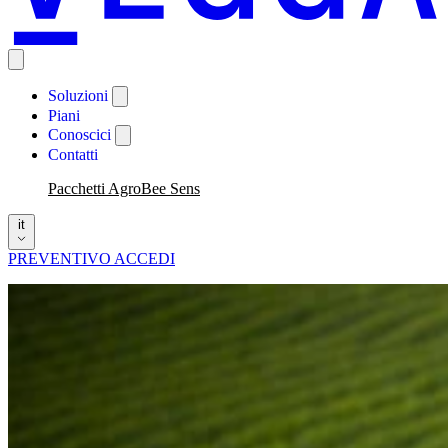
Soluzioni
Piani
Conoscici
Contatti
Pacchetti AgroBee Sens
it
PREVENTIVO
ACCEDI