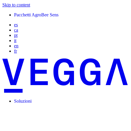
Skip to content
Pacchetti AgroBee Sens
es
ca
pt
it
en
fr
Soluzioni