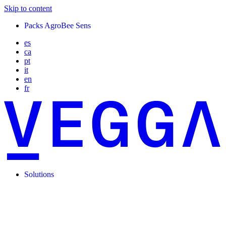
Skip to content
Packs AgroBee Sens
es
ca
pt
it
en
fr
Solutions