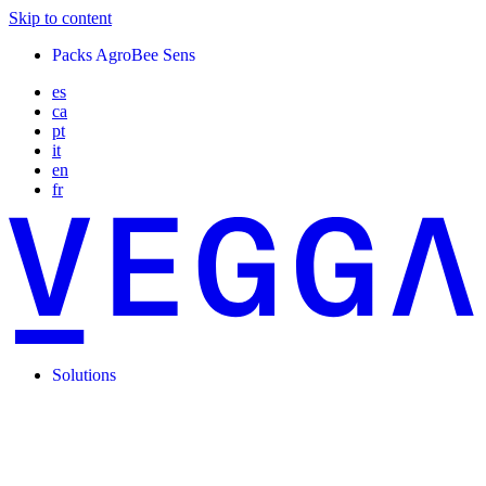
Skip to content
Packs AgroBee Sens
es
ca
pt
it
en
fr
Solutions