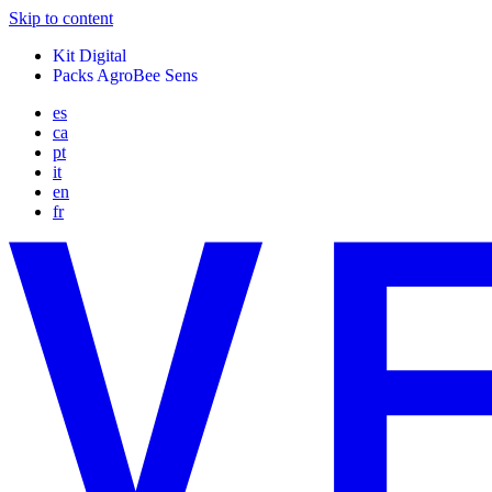
Skip to content
Kit Digital
Packs AgroBee Sens
es
ca
pt
it
en
fr