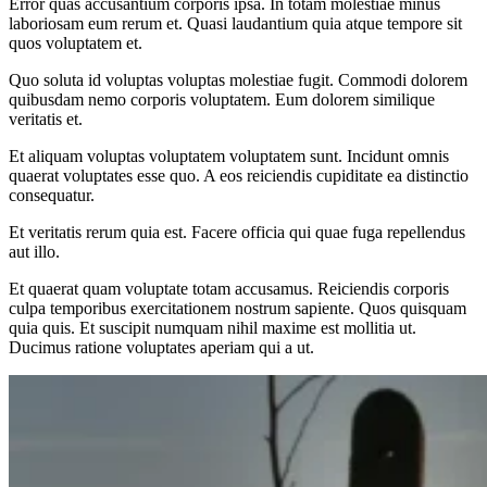
Error quas accusantium corporis ipsa. In totam molestiae minus
laboriosam eum rerum et. Quasi laudantium quia atque tempore sit
quos voluptatem et.
Quo soluta id voluptas voluptas molestiae fugit. Commodi dolorem
quibusdam nemo corporis voluptatem. Eum dolorem similique
veritatis et.
Et aliquam voluptas voluptatem voluptatem sunt. Incidunt omnis
quaerat voluptates esse quo. A eos reiciendis cupiditate ea distinctio
consequatur.
Et veritatis rerum quia est. Facere officia qui quae fuga repellendus
aut illo.
Et quaerat quam voluptate totam accusamus. Reiciendis corporis
culpa temporibus exercitationem nostrum sapiente. Quos quisquam
quia quis. Et suscipit numquam nihil maxime est mollitia ut.
Ducimus ratione voluptates aperiam qui a ut.