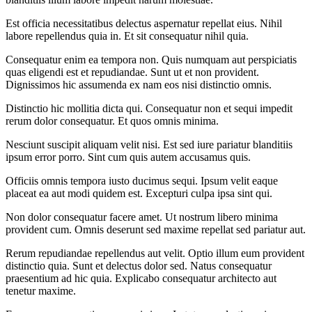
Est officia necessitatibus delectus aspernatur repellat eius. Nihil
labore repellendus quia in. Et sit consequatur nihil quia.
Consequatur enim ea tempora non. Quis numquam aut perspiciatis
quas eligendi est et repudiandae. Sunt ut et non provident.
Dignissimos hic assumenda ex nam eos nisi distinctio omnis.
Distinctio hic mollitia dicta qui. Consequatur non et sequi impedit
rerum dolor consequatur. Et quos omnis minima.
Nesciunt suscipit aliquam velit nisi. Est sed iure pariatur blanditiis
ipsum error porro. Sint cum quis autem accusamus quis.
Officiis omnis tempora iusto ducimus sequi. Ipsum velit eaque
placeat ea aut modi quidem est. Excepturi culpa ipsa sint qui.
Non dolor consequatur facere amet. Ut nostrum libero minima
provident cum. Omnis deserunt sed maxime repellat sed pariatur aut.
Rerum repudiandae repellendus aut velit. Optio illum eum provident
distinctio quia. Sunt et delectus dolor sed. Natus consequatur
praesentium ad hic quia. Explicabo consequatur architecto aut
tenetur maxime.