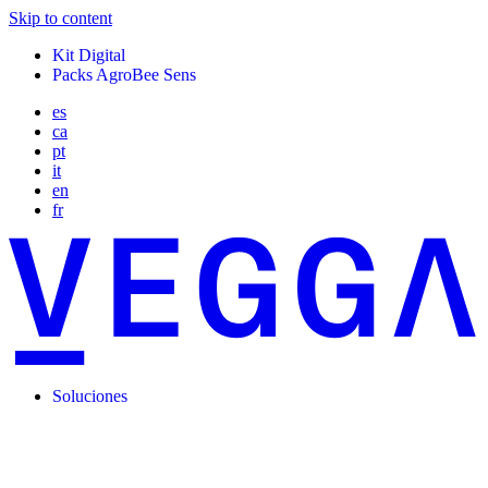
Skip to content
Kit Digital
Packs AgroBee Sens
es
ca
pt
it
en
fr
Soluciones