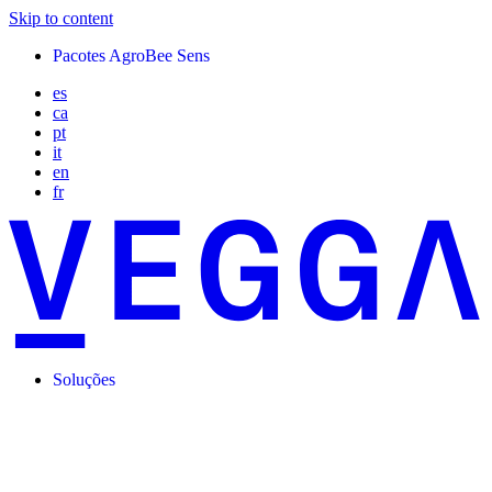
Skip to content
Pacotes AgroBee Sens
es
ca
pt
it
en
fr
Soluções