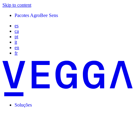
Skip to content
Pacotes AgroBee Sens
es
ca
pt
it
en
fr
Soluções