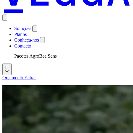
Soluções
Planos
Conheça-nos
Contacto
Pacotes AgroBee Sens
pt
Orçamento
Entrar