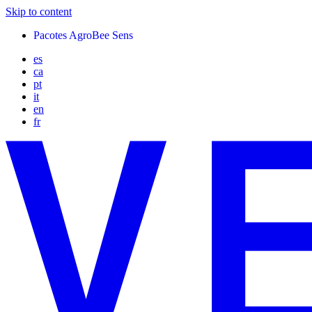
Skip to content
Pacotes AgroBee Sens
es
ca
pt
it
en
fr