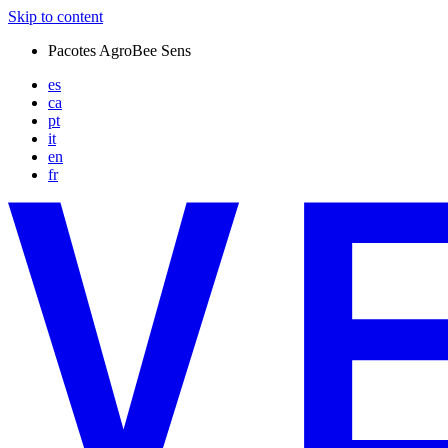
Skip to content
Pacotes AgroBee Sens
es
ca
pt
it
en
fr