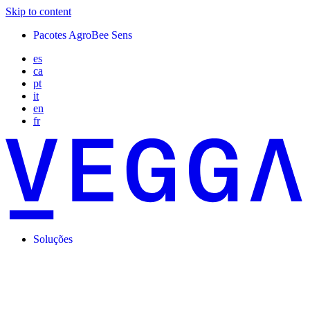
Skip to content
Pacotes AgroBee Sens
es
ca
pt
it
en
fr
Soluções