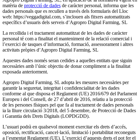
matèria de
protecció de dades
de caràcter personal, informa que les
dades personals que es recullen a través dels formularis del Lloc
web: https://veggadigital.com, s’inclouen als fitxers automatitzats
específics d’usuaris dels serveis d’Agropro Digital Farming, SL
La recollida i el tractament automatitzat de les dades de caràcter
personal té com a finalitat el manteniment de la relació comercial i
l’exercici de tasques d’informació, formació, assessorament i altres
activitats pròpies d’Agropro Digital Farming, SL
Aquestes dades només seran cedides a aquelles entitats que siguin
necessàries amb l’únic objectiu de donar compliment a la finalitat
exposada anteriorment.
Agropro Digital Farming, SL adopta les mesures necessàries per
garantir la seguretat, integritat i confidencialitat de les dades
conforme al que disposa el Reglament (UE) 2016/679 del Parlament
Europeu i del Consell, de 27 d’abril de 2016, relatiu a la protecció
de les persones físiques pel que fa al tractament de dades personals
ia la lliure circulació 3/2018, del 5 desembre, de Protecció de Dades
i Garantia dels Drets Digitals (LOPDGDD).
L’usuari podrà en qualsevol moment exercitar els drets d’accés,
oposició, rectificació, cancel·lació, limitació i portabilitat reconeguts
a l’esmentat Reglament (UE). L’exercici d’aquests drets el pot fer el