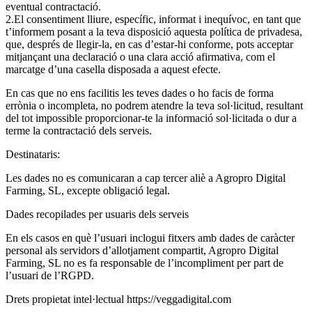
eventual contractació.
El consentiment lliure, específic, informat i inequívoc, en tant que
t’informem posant a la teva disposició aquesta política de privadesa,
que, després de llegir-la, en cas d’estar-hi conforme, pots acceptar
mitjançant una declaració o una clara acció afirmativa, com el
marcatge d’una casella disposada a aquest efecte.
En cas que no ens facilitis les teves dades o ho facis de forma
errònia o incompleta, no podrem atendre la teva sol·licitud, resultant
del tot impossible proporcionar-te la informació sol·licitada o dur a
terme la contractació dels serveis.
Destinataris:
Les dades no es comunicaran a cap tercer aliè a Agropro Digital
Farming, SL, excepte obligació legal.
Dades recopilades per usuaris dels serveis
En els casos en què l’usuari inclogui fitxers amb dades de caràcter
personal als servidors d’allotjament compartit, Agropro Digital
Farming, SL no es fa responsable de l’incompliment per part de
l’usuari de l’RGPD.
Drets propietat intel·lectual https://veggadigital.com