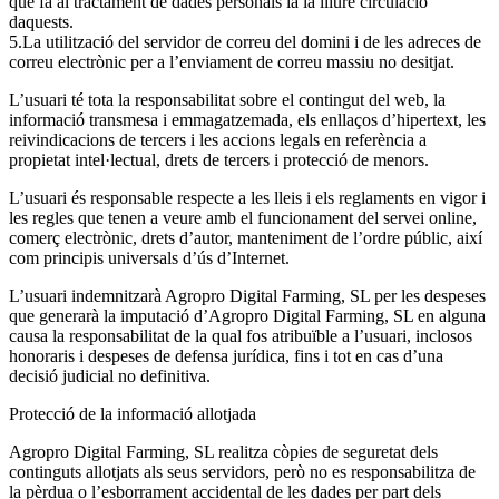
que fa al tractament de dades personals ia la lliure circulació
daquests.
La utilització del servidor de correu del domini i de les adreces de
correu electrònic per a l’enviament de correu massiu no desitjat.
L’usuari té tota la responsabilitat sobre el contingut del web, la
informació transmesa i emmagatzemada, els enllaços d’hipertext, les
reivindicacions de tercers i les accions legals en referència a
propietat intel·lectual, drets de tercers i protecció de menors.
L’usuari és responsable respecte a les lleis i els reglaments en vigor i
les regles que tenen a veure amb el funcionament del servei online,
comerç electrònic, drets d’autor, manteniment de l’ordre públic, així
com principis universals d’ús d’Internet.
L’usuari indemnitzarà Agropro Digital Farming, SL per les despeses
que generarà la imputació d’Agropro Digital Farming, SL en alguna
causa la responsabilitat de la qual fos atribuïble a l’usuari, inclosos
honoraris i despeses de defensa jurídica, fins i tot en cas d’una
decisió judicial no definitiva.
Protecció de la informació allotjada
Agropro Digital Farming, SL realitza còpies de seguretat dels
continguts allotjats als seus servidors, però no es responsabilitza de
la pèrdua o l’esborrament accidental de les dades per part dels