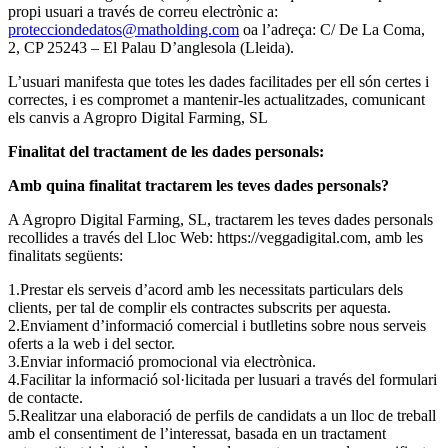
propi usuari a través de correu electrònic a:
protecciondedatos@matholding.com
oa l’adreça: C/ De La Coma,
2, CP 25243 – El Palau D’anglesola (Lleida).
L’usuari manifesta que totes les dades facilitades per ell són certes i
correctes, i es compromet a mantenir-les actualitzades, comunicant
els canvis a Agropro Digital Farming, SL
Finalitat del tractament de les dades personals:
Amb quina finalitat tractarem les teves dades personals?
A Agropro Digital Farming, SL, tractarem les teves dades personals
recollides a través del Lloc Web: https://veggadigital.com, amb les
finalitats següents:
Prestar els serveis d’acord amb les necessitats particulars dels
clients, per tal de complir els contractes subscrits per aquesta.
Enviament d’informació comercial i butlletins sobre nous serveis
oferts a la web i del sector.
Enviar informació promocional via electrònica.
Facilitar la informació sol·licitada per lusuari a través del formulari
de contacte.
Realitzar una elaboració de perfils de candidats a un lloc de treball
amb el consentiment de l’interessat, basada en un tractament