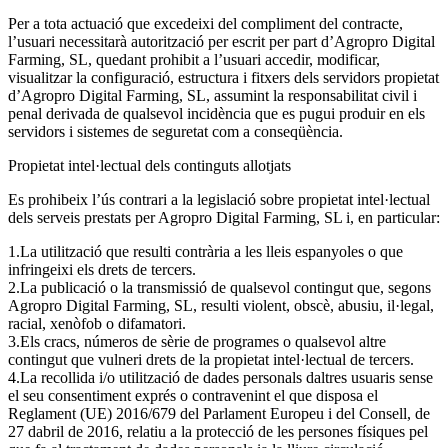
Per a tota actuació que excedeixi del compliment del contracte,
l’usuari necessitarà autorització per escrit per part d’Agropro Digital
Farming, SL, quedant prohibit a l’usuari accedir, modificar,
visualitzar la configuració, estructura i fitxers dels servidors propietat
d’Agropro Digital Farming, SL, assumint la responsabilitat civil i
penal derivada de qualsevol incidència que es pugui produir en els
servidors i sistemes de seguretat com a conseqüència.
Propietat intel·lectual dels continguts allotjats
Es prohibeix l’ús contrari a la legislació sobre propietat intel·lectual
dels serveis prestats per Agropro Digital Farming, SL i, en particular:
La utilització que resulti contrària a les lleis espanyoles o que
infringeixi els drets de tercers.
La publicació o la transmissió de qualsevol contingut que, segons
Agropro Digital Farming, SL, resulti violent, obscè, abusiu, il·legal,
racial, xenòfob o difamatori.
Els cracs, números de sèrie de programes o qualsevol altre
contingut que vulneri drets de la propietat intel·lectual de tercers.
La recollida i/o utilització de dades personals daltres usuaris sense
el seu consentiment exprés o contravenint el que disposa el
Reglament (UE) 2016/679 del Parlament Europeu i del Consell, de
27 dabril de 2016, relatiu a la protecció de les persones físiques pel