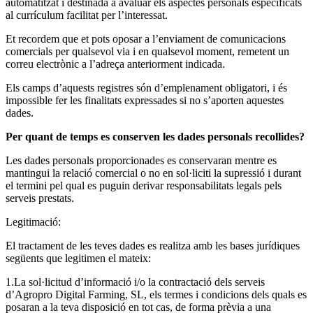
automatitzat i destinada a avaluar els aspectes personals especificats
al currículum facilitat per l’interessat.
Et recordem que et pots oposar a l’enviament de comunicacions
comercials per qualsevol via i en qualsevol moment, remetent un
correu electrònic a l’adreça anteriorment indicada.
Els camps d’aquests registres són d’emplenament obligatori, i és
impossible fer les finalitats expressades si no s’aporten aquestes
dades.
Per quant de temps es conserven les dades personals recollides?
Les dades personals proporcionades es conservaran mentre es
mantingui la relació comercial o no en sol·liciti la supressió i durant
el termini pel qual es puguin derivar responsabilitats legals pels
serveis prestats.
Legitimació:
El tractament de les teves dades es realitza amb les bases jurídiques
següents que legitimen el mateix:
La sol·licitud d’informació i/o la contractació dels serveis
d’Agropro Digital Farming, SL, els termes i condicions dels quals es
posaran a la teva disposició en tot cas, de forma prèvia a una