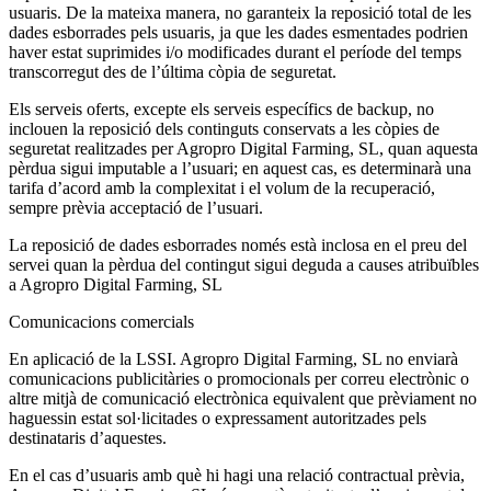
usuaris. De la mateixa manera, no garanteix la reposició total de les
dades esborrades pels usuaris, ja que les dades esmentades podrien
haver estat suprimides i/o modificades durant el període del temps
transcorregut des de l’última còpia de seguretat.
Els serveis oferts, excepte els serveis específics de backup, no
inclouen la reposició dels continguts conservats a les còpies de
seguretat realitzades per Agropro Digital Farming, SL, quan aquesta
pèrdua sigui imputable a l’usuari; en aquest cas, es determinarà una
tarifa d’acord amb la complexitat i el volum de la recuperació,
sempre prèvia acceptació de l’usuari.
La reposició de dades esborrades només està inclosa en el preu del
servei quan la pèrdua del contingut sigui deguda a causes atribuïbles
a Agropro Digital Farming, SL
Comunicacions comercials
En aplicació de la LSSI. Agropro Digital Farming, SL no enviarà
comunicacions publicitàries o promocionals per correu electrònic o
altre mitjà de comunicació electrònica equivalent que prèviament no
haguessin estat sol·licitades o expressament autoritzades pels
destinataris d’aquestes.
En el cas d’usuaris amb què hi hagi una relació contractual prèvia,