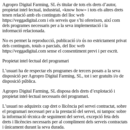
Agropro Digital Farming, SL és titular de tots els drets d’autor,
propietat intel·lectual, industrial, «know how» i tots els altres drets
tenen relació amb els continguts del lloc web
https://veggadigital.com i els serveis que s’hi ofereixen, així com
dels programes necessaris per a la seva implementació i la
informació relacionada.
No es permet la reproducció, publicació i/o ús no estrictament privat
dels continguts, totals o parcials, del lloc web
https://veggadigital.com sense el consentiment previ i per escrit.
Propietat intel·lectual del programari
L’usuari ha de respectar els programes de tercers posats a la seva
disposició per Agropro Digital Farming, SL, tot i ser gratuïts i/o de
disposició pública.
Agropro Digital Farming, SL disposa dels drets d’explotació i
propietat intel·lectual necessaris del programari.
L’usuari no adquireix cap dret o llicència pel servei contractat, sobre
el programari necessari per a la prestació del servei, ni tampoc sobre
la informació tècnica de seguiment del servei, excepció feta dels
drets i llicències necessaris per al compliment dels serveis contractats
i únicament durant la seva durada.