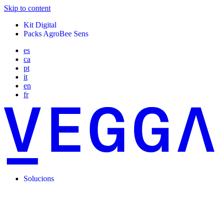
Skip to content
Kit Digital
Packs AgroBee Sens
es
ca
pt
it
en
fr
Solucions