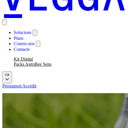
Solucions
Plans
Coneix-nos
Contacte
Kit Digital
Packs AgroBee Sens
ca
Pressupost
Accedir