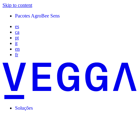
Skip to content
Pacotes AgroBee Sens
es
ca
pt
it
en
fr
Soluções