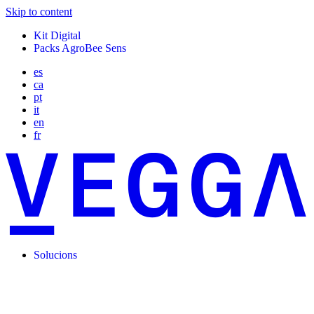
Skip to content
Kit Digital
Packs AgroBee Sens
es
ca
pt
it
en
fr
Solucions