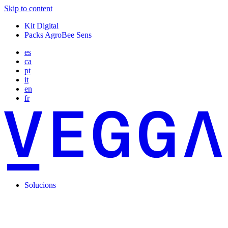
Skip to content
Kit Digital
Packs AgroBee Sens
es
ca
pt
it
en
fr
Solucions